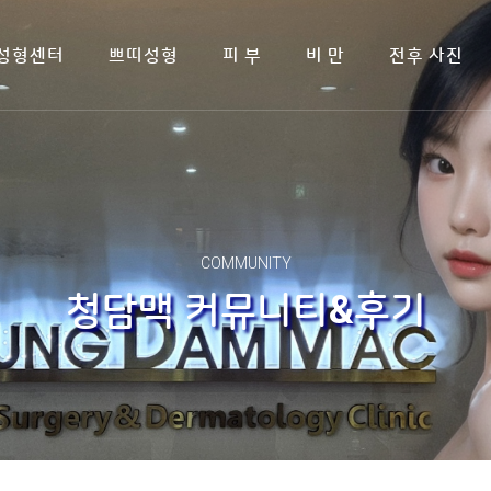
성형센터
쁘띠성형
피 부
비 만
전후 사진
COMMUNITY
청담맥 커뮤니티&후기