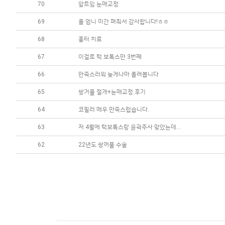
70
앞트임 눈매교정
69
울 엄니 미간 펴줘서 감사합니다!ㅎㅎ
68
흉터 치료
67
이걸로 턱 보톡스만 3번째
66
만족스러워 늦게나마 올려봅니다
65
쌍거풀 절개+눈매교정 후기
64
코필러 매우 만족스럽습니다.
63
저 4월에 턱보톡스랑 윤곽주사 맞았는데...
62
22년도 쌍꺼풀 수술