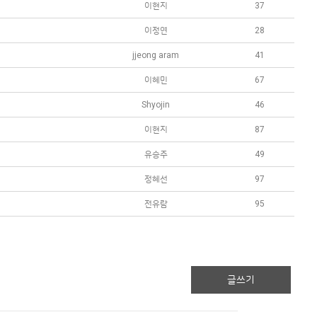
이현지
37
이정연
28
jjeong aram
41
이혜민
67
Shyojin
46
이현지
87
유승주
49
정혜선
97
전유람
95
글쓰기