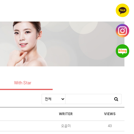
With Star
WRITER
VIEWS
오윤미
43