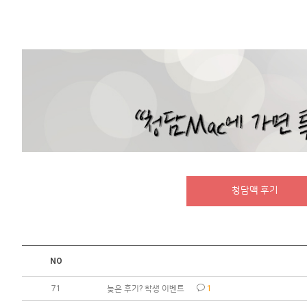
청담맥 후기
NO
71
늦은 후기? 학생 이벤트
1