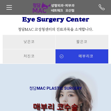
Eye Surgery Center
청담MAC 코성형센터의 진료과목을 소개합니다.
낮은코
짧은코
처진코
매부리코
청담MAC PLASTIC SURGERY
매부리 코수술